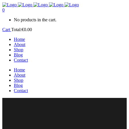
0
No products in the cart.
Cart
Total:
€
0.00
Home
About
Shop
Blog
Contact
Home
About
Shop
Blog
Contact