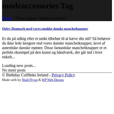
modeaccessories Tag
Home
>
Posts tagged "modeaccessories"
Oplev Danmark med vores smukke danske manchetknapper
Er du på udkig efter et unikt tilbehør til at hæve din stil? Så behøver
du ikke lede længere end vores danske manchetknapper, lavet af
autentiske danske mønter. Disse fantastiske manchetknapper er et
perfekt eksempel på den kunst og håndværk, der går ind i hver
enkelt...
Loading new posts...
No more posts
© Birthday Cufflinks Ireland -
Privacy Policy
Made with
by
Niall Flynn
&
WP Web Design